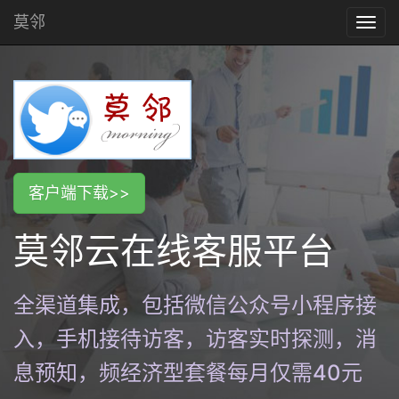
莫邻
Togg
navi
客户端下载>>
莫邻云在线客服平台
全渠道集成，包括微信公众号小程序接
入，手机接待访客，访客实时探测，消
息预知，频经济型套餐每月仅需40元